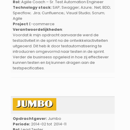
Rol:
Agiile Coach – Sr. Test Automation Engineer
Technology stack:
SAP; Swagger; Azure; .Net; BDD;
Specflow; Jira; Cunfluence;; Visual Studio; Scrum;
Agile
Project
E-commerce
Verantwoordelijkheden
:
Voordat ik mijn opdracht aanvaarde werd de
testactiviteit in de sprint na de ontwikkelactiviteiten
uitgeoerd. Dit heb ik door testautomatisering te
introducren omgevormd naar testen in de sprint.
Verder de businsess opgeleid in hoe zij effectiever
kunnen testen en bij kunnen dragen aan de
testspecificaties.
Opdrachtgever:
Jumbo
Periode:
2014-02 tot 2014-11
Rol:
Lead Tester