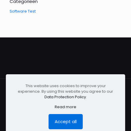
Categorieën
Software Test
This website uses cookies to improve your
experience. By using this website you agree to our
Data Protection Policy
.
2026 - Tom De Tester - KvK-nr: 67659462 - BTW-nr:
Read more
NL857115376B01
Website By
WordPressure
.
Accept all