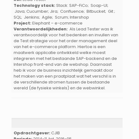
Technology stack:
Stack: SAP-FiCo; Soap-UI;
Java; Cucumber; Jira; Confluence; Bitbucket; Git ;
SQL; Jenkins; Agile; Scrum; Intershop
Project:
Elephant – e-commerce
Verantwoordelijkheden:
Als Lead Tester was ik
verantwoordelijk voor het bedenken en invullen van
de Test strategie voor het order management deel
van het e-commerce platform. Hiertoe is een
maatwerk applicatie ontwikkeld welke moest
integreren met het bestaande SAP-backend en de
Intershop front-end van de webshop. Daarnaast
heb ik voor de business inzichtelijk gemaakt door
het maken van een praatplaat wat het verschil is in
de verschillende stromen tussen de bestaande
wereld (de fysieke winkels) en de webwinkel.
Opdrachtgever:
CJIB
Periode:
2014-11 tot 2016-05