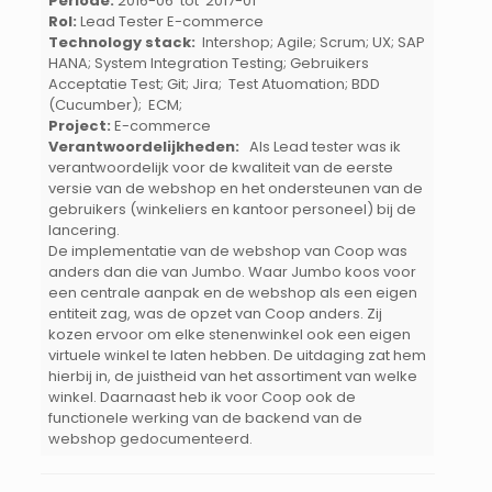
Periode:
2016-06 tot 2017-01
Rol:
Lead Tester E-commerce
Technology stack:
Intershop; Agile; Scrum; UX; SAP
HANA; System Integration Testing; Gebruikers
Acceptatie Test; Git; Jira; Test Atuomation; BDD
(Cucumber); ECM;
Project:
E-commerce
Verantwoordelijkheden:
Als Lead tester was ik
verantwoordelijk voor de kwaliteit van de eerste
versie van de webshop en het ondersteunen van de
gebruikers (winkeliers en kantoor personeel) bij de
lancering.
De implementatie van de webshop van Coop was
anders dan die van Jumbo. Waar Jumbo koos voor
een centrale aanpak en de webshop als een eigen
entiteit zag, was de opzet van Coop anders. Zij
kozen ervoor om elke stenenwinkel ook een eigen
virtuele winkel te laten hebben. De uitdaging zat hem
hierbij in, de juistheid van het assortiment van welke
winkel. Daarnaast heb ik voor Coop ook de
functionele werking van de backend van de
webshop gedocumenteerd.