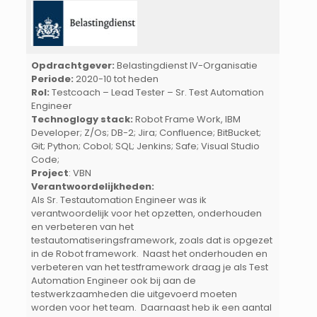
Opdrachtgever:
Belastingdienst IV-Organisatie
Periode:
2020-10 tot heden
Rol:
Testcoach – Lead Tester – Sr. Test Automation
Engineer
Technoglogy stack:
Robot Frame Work, IBM
Developer; Z/Os; DB-2; Jira; Confluence; BitBucket;
Git; Python; Cobol; SQL; Jenkins; Safe; Visual Studio
Code;
Project
: VBN
Verantwoordelijkheden:
Als Sr. Testautomation Engineer was ik
verantwoordelijk voor het opzetten, onderhouden
en verbeteren van het
testautomatiseringsframework, zoals dat is opgezet
in de Robot framework. Naast het onderhouden en
verbeteren van het testframework draag je als Test
Automation Engineer ook bij aan de
testwerkzaamheden die uitgevoerd moeten
worden voor het team. Daarnaast heb ik een aantal